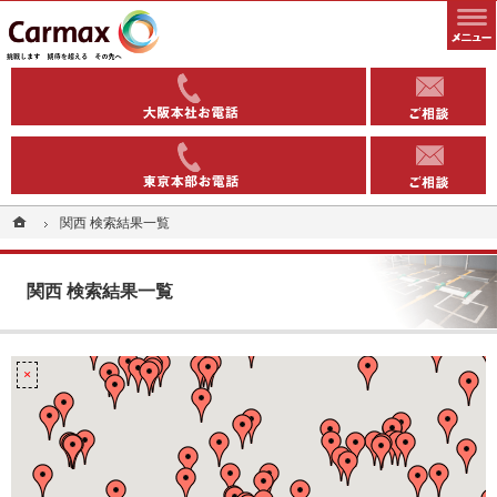
全国1000以上の実績有り。コインパーキングや駐車場への土地活用なら当社へ。
安定収益を得る土地活用方法（コインパーキング・駐車場）なら東洋カーマックス
06-6363-
03-5543-
ホーム
ホーム
関西 検索結果一覧
関西 検索結果一覧
関西 検索結果一覧