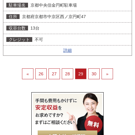
京都中央信金円町駐車場
京都府京都市中京区西ノ京円町47
13台
不可
詳細
«
26
27
28
29
30
»