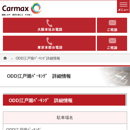
全国1000以上の実績有り。コインパーキングや駐車場への土地活用なら当社へ。
安定収益を得る土地活用方法（コインパーキング・駐車場）なら東洋カーマックス
06-6363-
03-5543-
ホーム
ホーム
ODD江戸堀ﾊﾟｰｷﾝｸﾞ
ODD江戸堀ﾊﾟｰｷﾝｸﾞ
詳細情報
詳細情報
ODD江戸堀ﾊﾟｰｷﾝｸﾞ
詳細情報
ODD江戸堀ﾊﾟｰｷﾝｸﾞ
詳細情報
駐車場名
ODD江戸堀ﾊﾟｰｷﾝｸﾞ