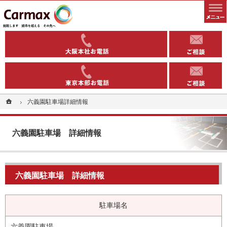
全国1000以上の実績有り。コインパーキングや駐車場への土地活用なら当社へ。
安定収益を得る土地活用方法（コインパーキング・駐車場）なら東洋カーマックス
06-6363-
03-5543-
ホーム
ホーム
六義園駐車場
六義園駐車場
詳細情報
詳細情報
六義園駐車場
詳細情報
六義園駐車場
詳細情報
駐車場名
六義園駐車場