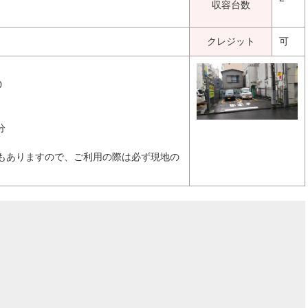
収容台数
クレジット
可
0
0分
もありますので、ご利用の際は必ず現地の