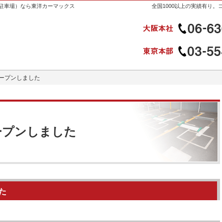
駐車場）なら東洋カーマックス
全国1000以上の実績有り
ープンしました
ープンしました
ープンしました
た